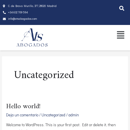
Ir
C. de Bravo Murillo, 377, 28020 Madrid
al
+34 632 709 594
contenido
info@atsabogados.com
Menú
Uncategorized
Hello world!
Hello
world!
Deja un comentario
/
Uncategorized
/
admin
Welcome to WordPress. This is your first post. Edit or delete it, then